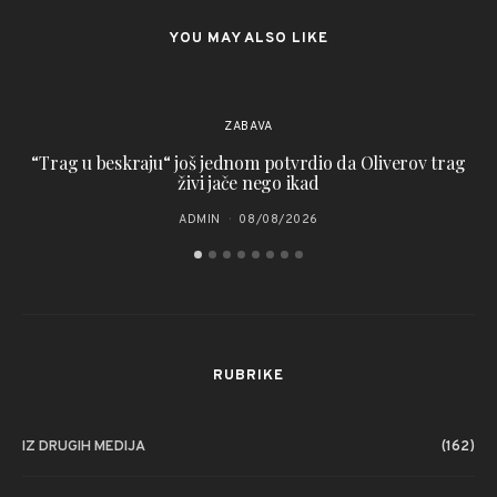
YOU MAY ALSO LIKE
ZABAVA
“Trag u beskraju“ još jednom potvrdio da Oliverov trag
živi jače nego ikad
ADMIN
08/08/2026
RUBRIKE
IZ DRUGIH MEDIJA
(162)