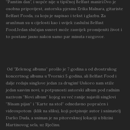
”Pamtim dan”, i uopće nije u tipičnoj Belfast maniri.Ovo je
osobna pripovijest, autorska pjesma Erika Malnara, gitariste
Belfast Fooda, za koju je napisao i tekst i glazbu. Za
aranžman su u cijelosti kao i uvijek zaslužni Belfast
Food.Jedan slučajan susret može zauvijek promijeniti život i
to postane jasno nakon samo par minuta razgovor.
Od ”Zelenog albuma” prošlo je 7 godina a od dvostrukog
koncertnog albuma u Tvornici 5 godina, ali Belfast Food i
dalje redaju singlove jedan za drugim! Uskoro nam stiže
jedan sasvim novi, u potpunosti autorski album pod radnim
nazivom ”Novi album” kojeg su već ranije najavili singlovi
”Nisam pijan” i ”Karte na stol” odnedavno popraćen i
videospotom (klik na sliku), koji potpisuje autor i snimatelj
Darko Duda, a sniman je na pitoresknoj lokaciji u blizini
Martinovog sela, uz Rječinu.