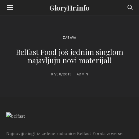
GloryHr.info
ZABAVA
Belfast Food još jednim singlom
najavljuju novi materijal!
07/08/2013
ADMIN
Najnoviji singl iz zelene radionice Belfast Fooda zove se