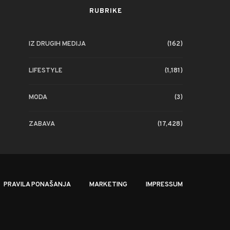
RUBRIKE
IZ DRUGIH MEDIJA
(162)
ZABAVA
ZABAVA
LIFESTYLE
(1,181)
Miroslav Škoro predstavlja novu
TS Satir i Aky udr
pjesmu Laži, Mare – emotivnu
domoljubnoj pjesmi 
MODA
(3)
posvetu majci i baki
ADMIN
03/0
ADMIN
03/08/2026
ZABAVA
(17,428)
PRAVILA PONAŠANJA
MARKETING
IMPRESSUM