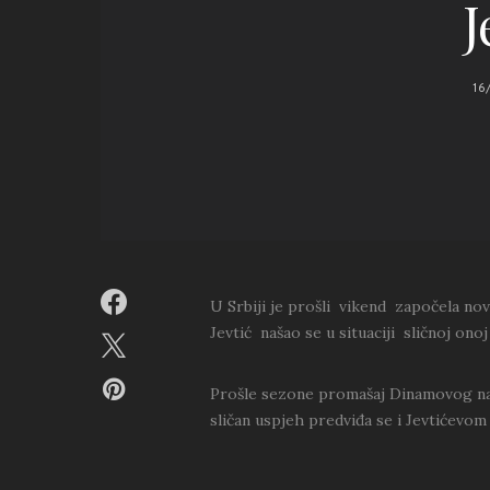
J
16
U Srbiji je prošli vikend započela n
Jevtić našao se u situaciji sličnoj onoj
Prošle sezone promašaj Dinamovog napa
sličan uspjeh predviđa se i Jevtićevom