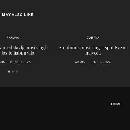
 MAY ALSO LIKE
ZABAVA
ZABAVA
 predstavlja novi singl i
Ato donosi novi singl i spot Kazna
 Još te ljubim vilo
najveća
MIN
03/08/2026
ADMIN
03/08/2026
HOME