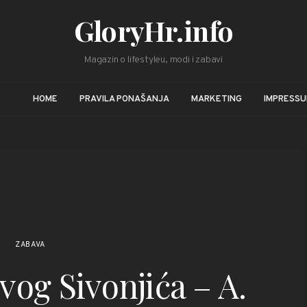
GloryHr.info
Magazin o lifestyleu, modi i zabavi
HOME
PRAVILA PONAŠANJA
MARKETING
IMPRESS
ZABAVA
svog Sivonjića – A.