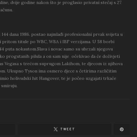
ine, dvije godine nakon što je proglasio privatni stečaj s 27
računu.
 i 144 dana 1986. postao najmlađi profesionalni prvak svijeta u
vši pritom titule po WBC, WBA i IBF verzijama. U 58 borbi
 44 puta nokautom.Slava i novac samo su ubrzali njegovu
iko progutanih pilula a on sam nije očekivao da će doživjeti
Las Vegasa s trećom suprugom Lakihom, te djecom iz njihova
m. Ukupno Tyson ima osmero djece s četirima različitim
imio holivudski hit Hangover, te je počeo uzgajati trkaće
 smiruju.
TWEET