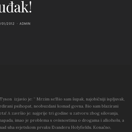
luđak!
/01/2012
ADMIN
yson izjavio je: ” Mrzim se!Bio sam šupak, najobičniji ispljuvak,
ardirani psihopat, neobuzdani komad govna. Bio sam blazirani
eta! A završio je: najprije tri godine u zatvoru zbog silovanja,
napada, imao je problema s ovisnostima o drogama i alkoholu, a
omad uha svjetskom prvaku Evanderu Holyfieldu. Konačno,