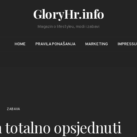
GloryHr.info
Magazin o lifestyleu, modi i zabavi
HOME
PRAVILA PONAŠANJA
MARKETING
IMPRESS
ZABAVA
 totalno opsjednuti