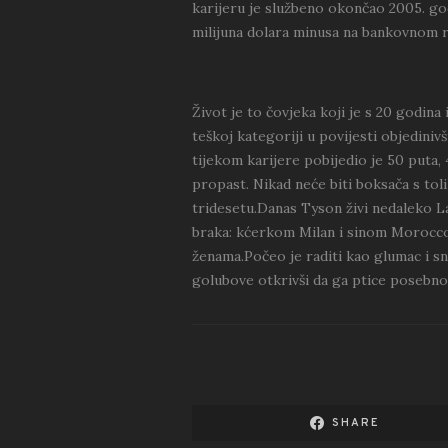
karijeru je službeno okončao 2005. god
milijuna dolara minusa na bankovnom 
Život je to čovjeka koji je s 20 godina
teškoj kategoriji u povijesti objedini
tijekom karijere pobijedio je 50 puta,
propast. Nikad neće biti boksača s tol
tridesetu.Danas Tyson živi nedaleko 
braka: kćerkom Milan i sinom Morocco
ženama.Počeo je raditi kao glumac i sn
golubove otkrivši da ga ptice posebno
SHARE