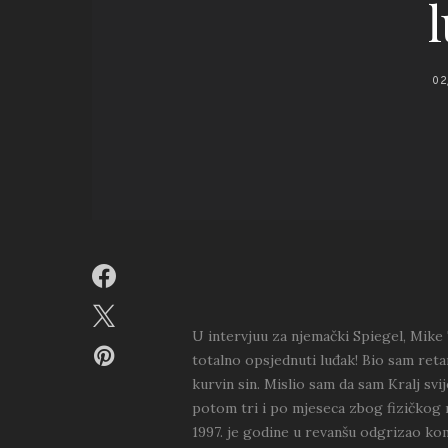
02
U intervjuu za njemački Spiegel, Mike T
totalno opsjednuti luđak! Bio sam ret
kurvin sin. Mislio sam da sam Kralj svij
potom tri i po mjeseca zbog fizičkog 
1997. je godine u revanšu odgrizao k