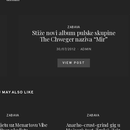
ZABAVA
Stiže novi album pulske skupine
The Chweger naziva “Mir”
30/07/2012
ADMIN
VIEW POST
 MAY ALSO LIKE
ZABAVA
ZABAVA
 ljetu uz Menartovu Vibe
Anarho-crust-grind gig u