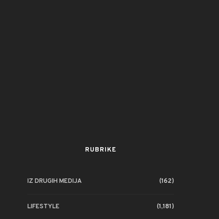
RUBRIKE
IZ DRUGIH MEDIJA
(162)
ZABAVA
ZABAVA
LIFESTYLE
(1,181)
ZVONIMIR DUSPER: PJESMA
HR Top 100 JAKO