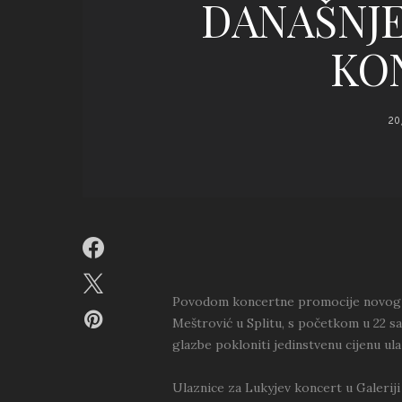
DANAŠNJ
KO
20
Povodom koncertne promocije novog Luk
Meštrović u Splitu, s početkom u 22 sat
glazbe pokloniti jedinstvenu cijenu ul
Ulaznice za Lukyjev koncert u Galeriji