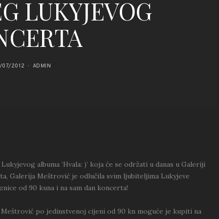
EG LUKYJEVOG
NCERTA
/07/2012
ADMIN
yjevog albuma ‘Hvala: )’ koja će se održati u danas u Galeriji
a, Galerija Meštrović je odlučila svim ljubiteljima Lukyjeve
aznice od 90 kuna i na sam dan koncerta!
 Meštrović po jedinstvenoj cijeni od 90 kn moguće je kupiti na