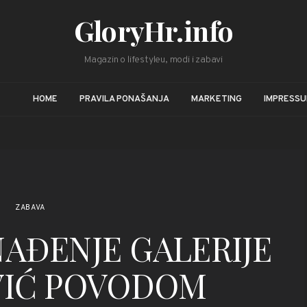
GloryHr.info
Magazin o lifestyleu, modi i zabavi
HOME
PRAVILA PONAŠANJA
MARKETING
IMPRESS
ZABAVA
NAĐENJE GALERIJE
IĆ POVODOM