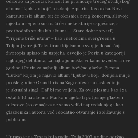
odabrao za početak koncertne promocije trećeg
studijskog
albuma “Ljubav u boji” u izdanju Aquarius Recordsa. Novi,
kantautorski album, bit će okosnica ovog
koncerta, ali svoje
mjesto u repertoaru naći će i neke starije uspješnice, s
prethodnih studijskih albuma –
“Stare dobre stvari”,
“Vrijeme briše istinu” – kao i nekolicina evergreena u
Toljinoj verziji. Talentirani
Riječanin u svoj je dosadašnji
životopis upisao niz uspjeha, osvojio je Porin u kategoriji
najboljeg debitanta,
za najbolju mušku vokalnu izvedbu, a ove
godine i Porin za najbolji album božićne glazbe. Pjesma
“Lutke” kojom
je najavio album “Ljubav u boji” donijela mu je
prošle godine Grand Prix na Zagrebfestu, a naslijedio ju
je
aktualni singl “Dal’ bi me voljela”. Za ovu pjesmu, kao i za
ostalih 10 na albumu, Marko u cijelosti potpisuje
glazbu i
tekstove što označava ne samo veliki napredak njega kao
glazbenika i autora, već i dodatno otvaranje
i zbližavanje s
publikom.
Upravo je na Trsatskoj gradini Tolja 2007. godine održao