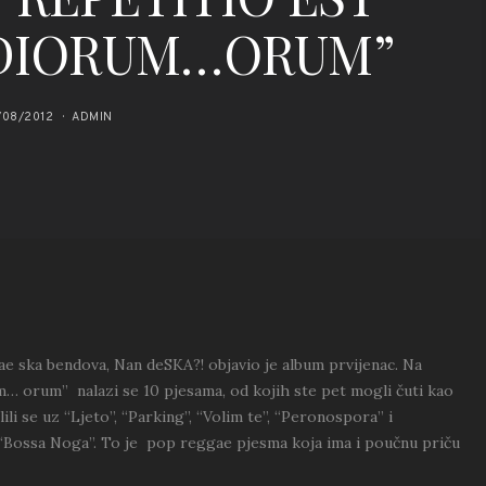
DIORUM…ORUM”
/08/2012
ADMIN
ae ska bendova, Nan deSKA?! objavio je album prvijenac. Na
… orum” nalazi se 10 pjesama, od kojih ste pet mogli čuti kao
lili se uz “Ljeto”, “Parking”, “Volim te”, “Peronospora” i
gl “Bossa Noga”. To je pop reggae pjesma koja ima i poučnu priču