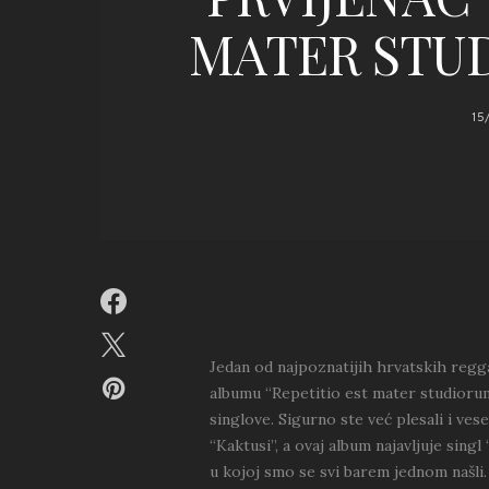
MATER STU
15
Jedan od najpoznatijih hrvatskih regg
albumu “Repetitio est mater studiorum
singlove. Sigurno ste već plesali i vese
“Kaktusi”, a ovaj album najavljuje sin
u kojoj smo se svi barem jednom našli.