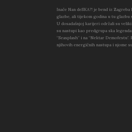
Inače Nan deSKA?! je bend iz Zagreba k
glazbe, ali tijekom godina u tu glazbu 
U dosadašnjoj karijeri održali su veli
su nastupi kao predgrupa ska legenda
“Seasplash” i na “Nektar Demofestu”. 
njihovih energičnih nastupa i njome su