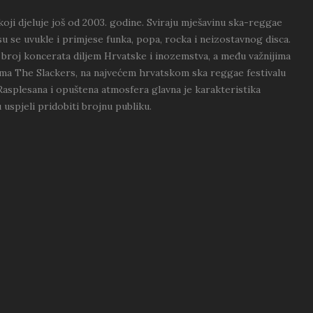
oji djeluje još od 2003. godine. Sviraju mješavinu ska-reggae
su se uvukle i primjese funka, popa, rocka i neizostavnog disca.
ki broj koncerata diljem Hrvatske i inozemstva, a među važnijima
ma The Slackers, na najvećem hrvatskom ska reggae festivalu
Rasplesana i opuštena atmosfera glavna je karakteristika
 uspjeli pridobiti brojnu publiku.