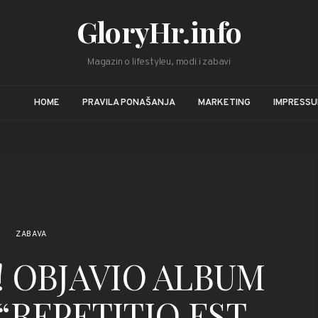
GloryHr.info
Magazin o lifestyleu, modi i zabavi
HOME
PRAVILA PONAŠANJA
MARKETING
IMPRESS
ZABAVA
! OBJAVIO ALBUM
“REPETITIO EST