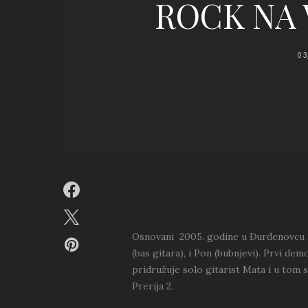
ROCK NA 
03
Osnovani 2005. godine u Đurđenovcu u s
(bas gitara), i Pon (bubnjevi). Prvi d
pridružuje solo gitarist Mata i u tom 
Prerija 2.