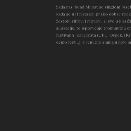
Sada nas bend Milost se singlom “Ase
kada se u Hrvatskoj prašio dobar rock.
žestoki riffovi i ritmovi, a sve u kla
slušatelje, te isporučuje trominutnu 
festivalih koncerata (UFO-Osijek, HG
demo fest…). Trenutno snimaju novi ma