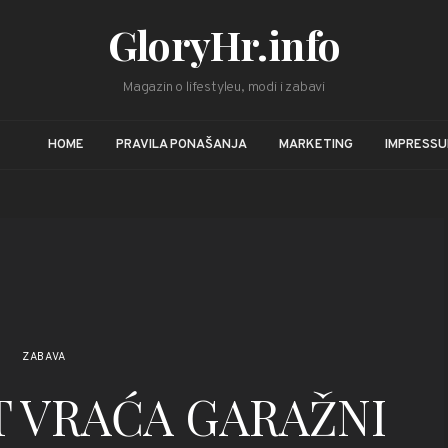
GloryHr.info
Magazin o lifestyleu, modi i zabavi
HOME
PRAVILA PONAŠANJA
MARKETING
IMPRESS
ZABAVA
T VRAĆA GARAŽNI