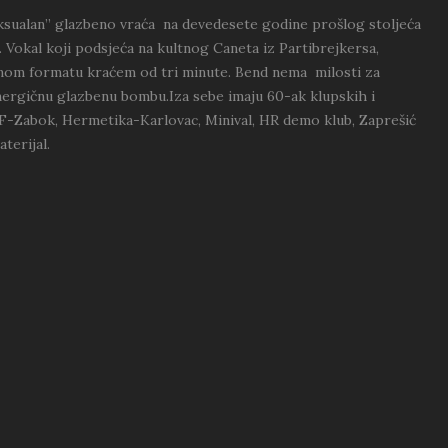
ksualan” glazbeno vraća na devedesete godine prošlog stoljeća
 Vokal koji podsjeća na kultnog Caneta iz Partibrejkersa,
sičnom formatu kraćem od tri minute. Bend nema milosti za
energičnu glazbenu bombu.Iza sebe imaju 60-ak klupskih i
F-Zabok, Hermetika-Karlovac, Minival, HR demo klub, Zaprešić
terijal.