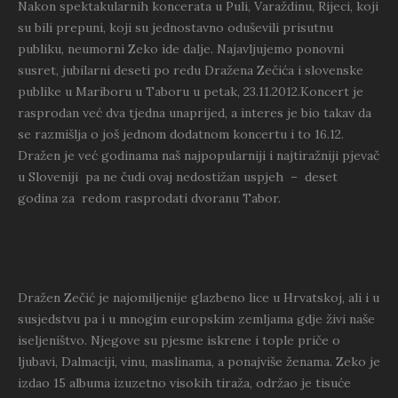
Nakon spektakularnih koncerata u Puli, Varaždinu, Rijeci, koji
su bili prepuni, koji su jednostavno oduševili prisutnu
publiku, neumorni Zeko ide dalje. Najavljujemo ponovni
susret, jubilarni deseti po redu Dražena Zečića i slovenske
publike u Mariboru u Taboru u petak, 23.11.2012.Koncert je
rasprodan već dva tjedna unaprijed, a interes je bio takav da
se razmišlja o još jednom dodatnom koncertu i to 16.12.
Dražen je već godinama naš najpopularniji i najtiražniji pjevač
u Sloveniji pa ne čudi ovaj nedostižan uspjeh – deset
godina za redom rasprodati dvoranu Tabor.
Dražen Zečić je najomiljenije glazbeno lice u Hrvatskoj, ali i u
susjedstvu pa i u mnogim europskim zemljama gdje živi naše
iseljeništvo. Njegove su pjesme iskrene i tople priče o
ljubavi, Dalmaciji, vinu, maslinama, a ponajviše ženama. Zeko je
izdao 15 albuma izuzetno visokih tiraža, održao je tisuće