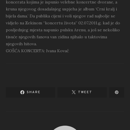
koncerata kojima je ispunio velebne koncertne dvorane, a
kruna njegovog dosadašnjeg uspjeha je album ‘Crni kralj i
bijela dama.’ Da publika cijeni i voli njegov rad najbolje se
vidjelo na Zekinom “koncertu života” 02.07.2011.g. kad je do
posljednjeg mjesta napunio pulsku Arenu, a još se nekoliko
tisuće njegovih fanova van zidina njihalo u taktovima
njegovih hitova.
GOŠĆA KONCERTA: Ivana Kovač
SHARE
TWEET