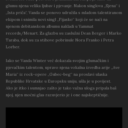
glumu njena velika ljubav i pjevanje. Nakon singlova „Sjena“ i
„Ista priča“, Vanda se ponovo udružila s mladom talentiranom
ekipom i snimila novi singl „Fijasko“ koji će se naći na
njenom debitanskom albumu nakladi u Yammat
records/Menart. Za glazbu su zaslužni Dean Berger i Marko
Taraba, dok su za stihove pobrinule Nora Franko i Petra
Lorber.
Iako se Vanda Winter već dokazala svojim glumačkim i
pjevačkim talentom, upravo njena vokalna izvedba arije „Ave
Maria“ iz rock-opere „Gubec-beg“ na proslavi ulaska
Republike Hrvatske u Europsku uniju, ušla je u povijest.
Ako je itko i sumnjao zašto je tako važna uloga pripala baš
njoj, njen moćni glas razuvjerio je i one najskeptičnije.