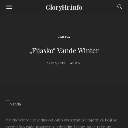
GloryHr.info
ZABAVA
„Fijasko“ Vande Winter
12/07/2013
ADMIN
Vanda Winter je jedna od onih svestranih umjetnika koji se
svemu što rade posvete s jednakim žarom pa je tako uz