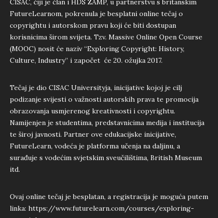
CISAC, čiji je član i HDS ZAMP, u partnerstvu s britanskim
FutureLearnom, pokrenula je besplatni online tečaj o
copyrightu i autorskom pravu koji će biti dostupan
korisnicima širom svijeta. Tzv. Massive Online Open Course
(MOOC) nosit će naziv “Exploring Copyright: History,
Culture, Industry” i započet će 20. ožujka 2017.
Tečaj je dio CISAC Universityja, inicijative kojoj je cilj
podizanje svijesti o važnosti autorskih prava te promocija
obrazovanja usmjerenog kreativnosti i copyrightu.
Namijenjen je studentima, predstavnicima medija i institucija
te široj javnosti. Partner ove edukacijske inicijative,
FutureLearn, vodeća je platforma učenja na daljinu, a
surađuje s vodećim svjetskim sveučilištima, British Museum
itd.
Ovaj online tečaj je besplatan, a registracija je moguća putem
linka:
https://www.futurelearn.com/courses/exploring-