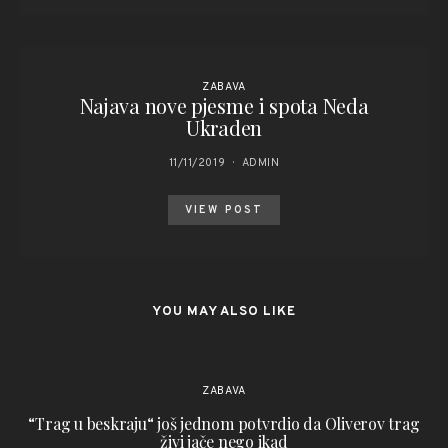
ZABAVA
Najava nove pjesme i spota Neda
Ukraden
11/11/2019
ADMIN
VIEW POST
YOU MAY ALSO LIKE
ZABAVA
“Trag u beskraju“ još jednom potvrdio da Oliverov trag
živi jače nego ikad