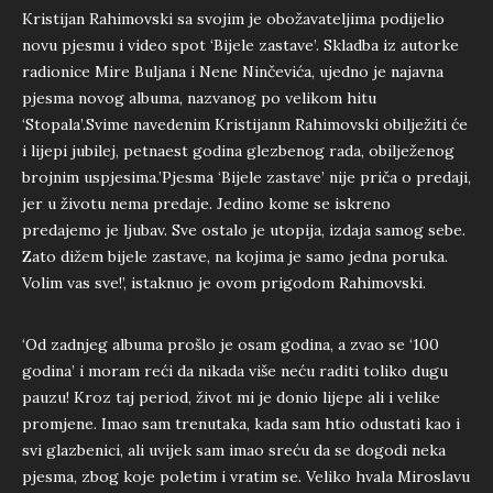
Kristijan Rahimovski sa svojim je obožavateljima podijelio
novu pjesmu i video spot ‘Bijele zastave’. Skladba iz autorke
radionice Mire Buljana i Nene Ninčevića, ujedno je najavna
pjesma novog albuma, nazvanog po velikom hitu
‘Stopala’.Svime navedenim Kristijanm Rahimovski obilježiti će
i lijepi jubilej, petnaest godina glezbenog rada, obilježenog
brojnim uspjesima.’Pjesma ‘Bijele zastave’ nije priča o predaji,
jer u životu nema predaje. Jedino kome se iskreno
predajemo je ljubav. Sve ostalo je utopija, izdaja samog sebe.
Zato dižem bijele zastave, na kojima je samo jedna poruka.
Volim vas sve!’, istaknuo je ovom prigodom Rahimovski.
‘Od zadnjeg albuma prošlo je osam godina, a zvao se ‘100
godina’ i moram reći da nikada više neću raditi toliko dugu
pauzu! Kroz taj period, život mi je donio lijepe ali i velike
promjene. Imao sam trenutaka, kada sam htio odustati kao i
svi glazbenici, ali uvijek sam imao sreću da se dogodi neka
pjesma, zbog koje poletim i vratim se. Veliko hvala Miroslavu