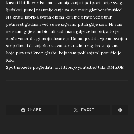
Rusu i Hit Recordsu, na razumijevanju i potpori, prije svega
ljudskoj, punoj razumijevanja za sve moje glazbene‘mušice’.
Na kraju, isprika svima onima koji me prate već punih
petnaest godina i već su se sigurno pitali gdje sam. Ni sam
ne znam gdje sam bio, ali sad znam gdje želim biti, a to je
među vama, dragi moji slušatelji. Da me pratite vjerno svojim
stopalima i da zajedno sa vama ostavim trag kroz pjesme
koje pjevam i kroz glazbu koju vam poklanjam.’, poručio je
Kiki.
Spot možete pogledati na :
https://youtu.be/Jnkin0Mts0E
SHARE
TWEET