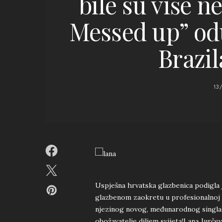
bile su više 
Messed up” odu
Brazil
13
Uspješna hrvatska glazbenica podigla 
glazbenom zaokretu u profesionalnoj k
njezinog novog, međunarodnog singla 
obožavatelje diljem svijeta!Lana Jurčev