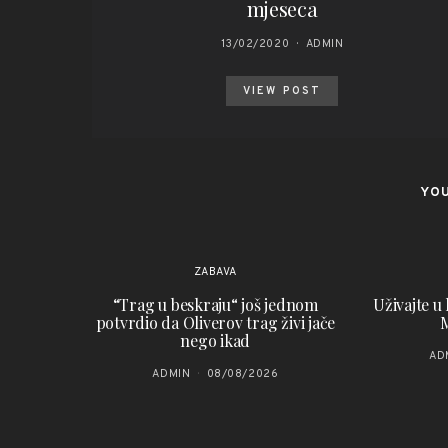
mjeseca
13/02/2020
ADMIN
VIEW POST
YOU
ZABAVA
“Trag u beskraju“ još jednom
Uživajte u
potvrdio da Oliverov trag živi jače
M
nego ikad
AD
ADMIN
08/08/2026