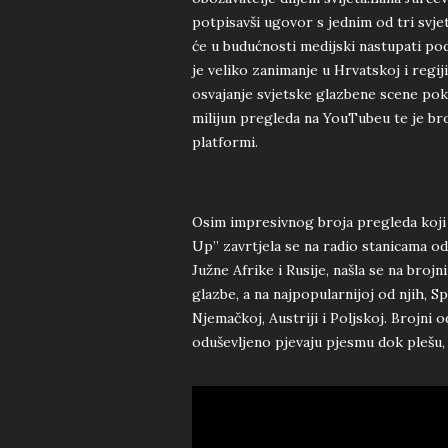
potpisavši ugovor s jednim od tri svje
će u budućnosti medijski nastupati po
je veliko zanimanje u Hrvatskoj i regij
osvajanje svjetske glazbene scene pok
milijun pregleda na YouTubeu te je br
platformi.
Osim impresivnog broja pregleda koji 
Up” zavrtjela se na radio stanicama od
Južne Afrike i Rusije, našla se na broj
glazbe, a na najpopularnijoj od njih, Sp
Njemačkoj, Austriji i Poljskoj. Brojni 
oduševljeno pjevaju pjesmu dok plešu, t