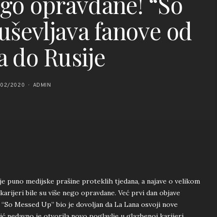
nego opravdane! “So
ševljava fanove od
a do Rusije
/02/2020
ADMIN
je puno medijske prašine proteklih tjedana, a najave o velikom
arijeri bile su više nego opravdane. Već prvi dan objave
“So Messed Up” bio je dovoljan da La Lana osvoji nove
ić nedavno je otvorila novo poglavlje u glazbenoj karijeri