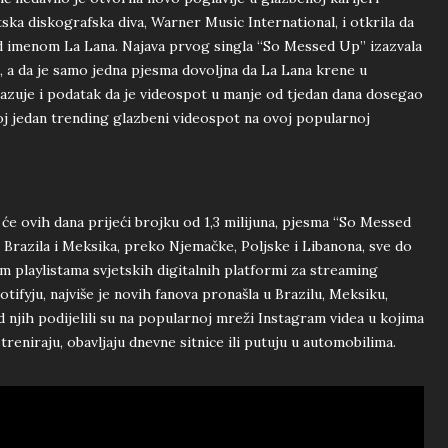
tska diskografska diva, Warner Music International, i otkrila da
d imenom La Lana. Najava prvog singla “So Messed Up” izazvala
i, a da je samo jedna pjesma dovoljna da La Lana krene u
azuje i podatak da je videospot u manje od tjedan dana dosegao
oj jedan trending glazbeni videospot na ovoj popularnoj
će ovih dana prijeći brojku od 1,3 milijuna, pjesma “So Messed
 Brazila i Meksika, preko Njemačke, Poljske i Libanona, sve do
nim playlistama svjetskih digitalnih platformi za streaming
otifyju, najviše je novih fanova pronašla u Brazilu, Meksiku,
od njih podijelili su na popularnoj mreži Instagram videa u kojima
reniraju, obavljaju dnevne sitnice ili putuju u automobilima.