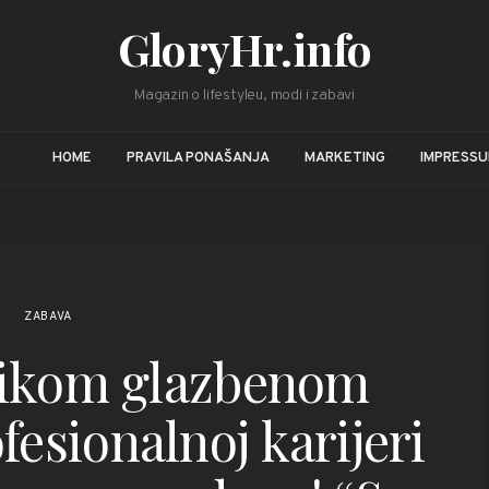
GloryHr.info
Magazin o lifestyleu, modi i zabavi
HOME
PRAVILA PONAŠANJA
MARKETING
IMPRESS
ZABAVA
likom glazbenom
fesionalnoj karijeri