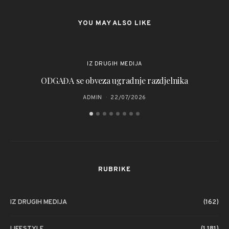
YOU MAY ALSO LIKE
IZ DRUGIH MEDIJA
ODGAĐA se obveza ugradnje razdjelnika
Za
ADMIN
22/07/2026
RUBRIKE
IZ DRUGIH MEDIJA
(162)