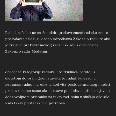
Radnik načelno ne može odbiti prekovremeni rad ako mu to
poslodavac naloži sukladno odredbama Zakona o radu, te ako
je trajanje prekovremenog rada u skladu s odredbama
Zakona o radu. Međutim,
određene kategorije radnika, i to trudnica, roditelj s
djetetom do osam godina života te radnik koji radi u
nepunom radnom vremenu kod više poslodavaca mogu raditi
prekovremeno samo ako dostave poslodavcu pisanu izjavu o
dobrovoljnom pristanku na takav rad, osim u slučaju više sile
kada takav pristanak nije potreban.