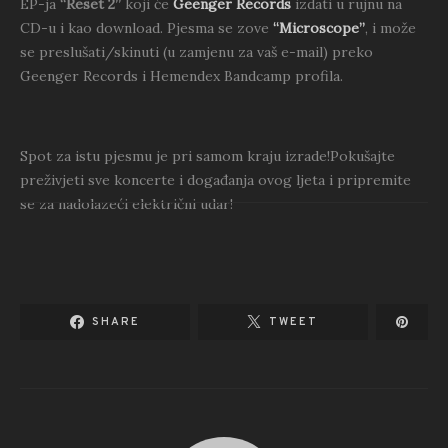
EP-ja
“Reset 2”
koji će
Geenger Records
izdati u rujnu na
CD-u i kao download. Pjesma se zove
“Microscope”
, i može
se preslušati/skinuti (u zamjenu za vaš e-mail) preko
Geenger Records i Hemendex Bandcamp profila.
Spot za istu pjesmu je pri samom kraju izrade!Pokušajte
preživjeti sve koncerte i događanja ovog ljeta i pripremite
se za nadolazeći električni udar!
SHARE
TWEET