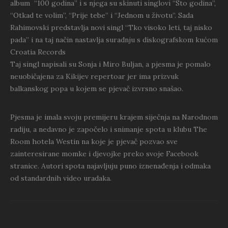
album “100 godina” i s njega su skinuti singlovi “Sto godina”,
“Otkad te volim”, “Prije tebe” i “Jednom u životu”. Sada
Rahimovski predstavlja novi singl “Tko visoko leti, taj nisko
pada” i na taj način nastavlja suradnju s diskografskom kućom
Croatia Records
Taj singl napisali su Sonja i Miro Buljan, a pjesma je pomalo
neuobičajena za Kikijev repertoar jer ima prizvuk
balkanskog popa u kojem se pjevač izvrsno snašao.
Pjesma je imala svoju premijeru krajem siječnja na Narodnom
radiju, a nedavno je započelo i snimanje spota u klubu The
Room hotela Westin na koje je pjevač pozvao sve
zainteresirane momke i djevojke preko svoje Facebook
stranice. Autori spota najavljuju puno iznenađenja i odmaka
od standardnih video uradaka.