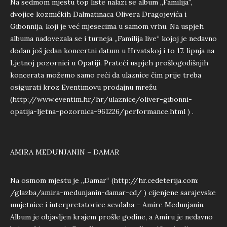
Na sedmom mjestu top liste nalazi se album „Familija“,
dvojice kozmičkih Dalmatinaca Olivera Dragojevića i
Gibonnija, koji je već mjesecima u samom vrhu. Na uspjeh
albuma nadovezala se i turneja „Familija live“ kojoj je nedavno
dodan još jedan koncertni datum u Hrvatskoj i to 17. lipnja na
Ljetnoj pozornici u Opatiji. Prateći uspjeh prošlogodišnjih
koncerata možemo samo reći da ulaznice čim prije treba
osigurati kroz Eventimovu prodajnu mrežu
(http://www.eventim.hr/hr/ulaznice/oliver-gibonni-
opatija-ljetna-pozornica-961226/performance.html ) .
AMIRA MEDUNJANIN – DAMAR
Na osmom mjestu je „Damar“ (http://hr.cedeterija.com:
/glazba/amira-medunjanin-damar-cd/ ) cijenjene sarajevske
umjetnice i interpretatorice sevdaha – Amire Medunjanin.
Album je objavljen krajem prošle godine, a Amiru je nedavno