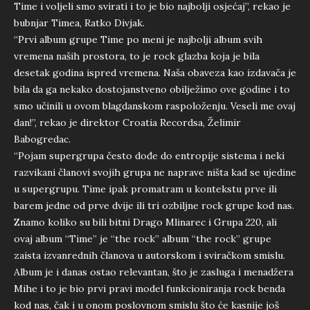
Time i voljeli smo svirati i to je bio najbolji osjećaj”, rekao je
bubnjar Timea, Ratko Divjak.
“Prvi album grupe Time po meni je najbolji album svih
vremena naših prostora, to je rock glazba koja je bila
desetak godina ispred vremena. Naša obaveza kao izdavača je
bila da ga nekako dostojanstveno obilježimo ove godine i to
smo učinili u ovom blagdanskom raspoloženju. Veseli me ovaj
dan!”, rekao je direktor Croatia Recordsa, Želimir
Babogredac.
“Pojam supergrupa često dođe do entropije sistema i neki
razvikani članovi svojih grupa ne naprave ništa kad se ujedine
u supergrupu. Time ipak promatram u kontekstu prve ili
barem jedne od prve dvije ili tri ozbiljne rock grupe kod nas.
Znamo koliko su bili bitni Drago Mlinarec i Grupa 220, ali
ovaj album “Time” je “the rock” album “the rock” grupe
zaista izvanrednih članova u autorskom i sviračkom smislu.
Album je i danas ostao relevantan, što je zasluga i menadžera
Mihe i to je bio prvi pravi model funkcioniranja rock benda
kod nas, čak i u onom poslovnom smislu što će kasnije još