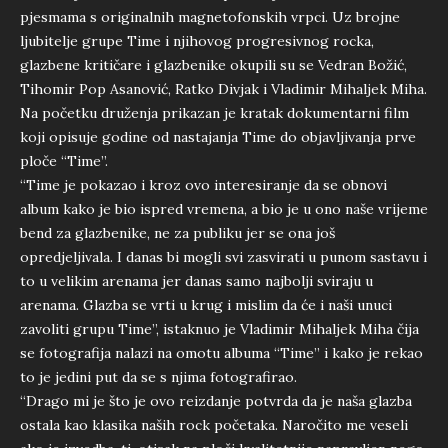
pjesmama s originalnih magnetofonskih vrpci. Uz brojne
ljubitelje grupe Time i njihovog progresivnog rocka,
glazbene kritičare i glazbenike okupili su se Vedran Božić,
Tihomir Pop Asanović, Ratko Divjak i Vladimir Mihaljek Miha.
Na početku druženja prikazan je kratak dokumentarni film
koji opisuje godine od nastajanja Time do objavljivanja prve
ploče “Time”.
“Time je pokazao i kroz ovo interesiranje da se obnovi
album kako je bio ispred vremena, a bio je u ono naše vrijeme
bend za glazbenike, ne za publiku jer se ona još
opredjeljivala. I danas bi mogli svi zasvirati u punom sastavu i
to u velikim arenama jer danas samo najbolji sviraju u
arenama. Glazba se vrti u krug i mislim da će i naši unuci
zavoliti grupu Time”, istaknuo je Vladimir Mihaljek Miha čija
se fotografija nalazi na omotu albuma “Time” i kako je rekao
to je jedini put da se s njima fotografirao.
“Drago mi je što je ovo reizdanje potvrda da je naša glazba
ostala kao klasika naših rock početaka. Naročito me veseli