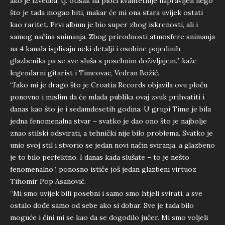
ako je izvedba, tj. otisak na ploči kvalitetnije napravljen nego
što je tada mogao biti, makar će mi ona stara uvijek ostati
kao raritet. Prvi album je bio super zbog iskrenosti, ali i
samog načina snimanja. Zbog prirodnosti atmosfere snimanja
na 4 kanala isplivaju neki detalji i osobine pojedinih
glazbenika pa se sve sluša s posebnim doživljajem.”, kaže
legendarni gitarist i Timeovac, Vedran Božić.
“Jako mi je drago što je Croatia Records objavila ovu ploču
ponovno i mislim da će mlada publika ovaj zvuk prihvatiti i
danas kao što je i sedamdesetih godina. U grupi Time je bila
jedna fenomenalna stvar – svatko je dao ono što je najbolje
znao stilski odsvirati, a tehnički nije bilo problema. Svatko je
unio svoj stil i stvorio se jedan novi način sviranja, a glazbeno
je to bilo perfektno. I danas kada slušate – to je nešto
fenomenalno”, ponosno ističe još jedan glazbeni virtuoz
Tihomir Pop Asanović.
“Mi smo uvijek bili posebni i samo smo htjeli svirati, a sve
ostalo dođe samo od sebe ako si dobar. Sve je tada bilo
moguće i čini mi se kao da se dogodilo jučer. Mi smo voljeli