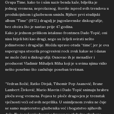
Grupa Time, kako to i sâm naziv benda kaže, bilješka je
jednog vremena, neprolaznog, štoviše ispred svih trendova u
produkcijskom i glazbenom smislu. Njihov prvi studijski
album “Time” (1972.) dragulj je jugoslavenske diskografije,
bez obzira što je nastao prije 47 godina.
Kako je jednom prilikom istaknuo frontmen Dado Topić, oni
nisu htjeli biti kao drugi, nego su željeli svirati nešto
jedinstveno i drugačije. Možda upravo otuda “time”, jer je ova
supergrupa stvorila progresivni rock zvuk kakav se i danas
ne može čuti u diskografiji. Osnovao ih je menadžer i
producent Vladimir Mihaljek Miha koji je u svima njima vidio
nešto posebno što zaslužuje poseban tretman.
“Vedran Božić, Ratko Divjak, Tihomir Pop Asanović, Brane
Lambert Živković, Mario Mavrin i Dado Topić snimaju hrabru
ploču svog vremena. Pojava te ploče dragocjen je trenutak
vječnosti veći od svih neprilika. U snimljenom zvuku ne čuje
se samo majstorstvo glazbenika već i bogatstvo njihovih