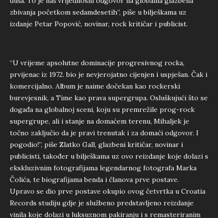
duša. To je naš vrijednosni odgovor na globalna glazbena
zbivanja početkom sedamdesetih”, piše u bilješkama uz
izdanje Petar Popović, novinar, rock kritičar i publicist.
“U vrijeme apsolutne dominacije progresivnog rocka,
prvijenac iz 1972. bio je nevjerojatno cijenjen i uspješan. Čak i
komercijalno. Album je naime dočekan kao rockerski
burevjesnik, a Time kao prava supergrupa. Osluškujući što se
događa na globalnoj sceni, koju su premrežile prog-rock
supergrupe, ali i stanje na domaćem terenu, Mihaljek je
točno zaključio da je pravi trenutak i za domaći odgovor. I
pogodio!”, piše Zlatko Gall, glazbeni kritičar, novinar i
publicisti, također u bilješkama uz ovo reizdanje koje dolazi s
ekskluzivnim fotografijama legendarnog fotografa Marka
Čolića, te biografijama benda i članova prve postave.
Upravo se dio prve postave okupio ovog četvrtka u Croatia
Records studiju gdje je službeno predstavljeno reizdanje
vinila koje dolazi u luksuznom pakiranju i s remasteriranim