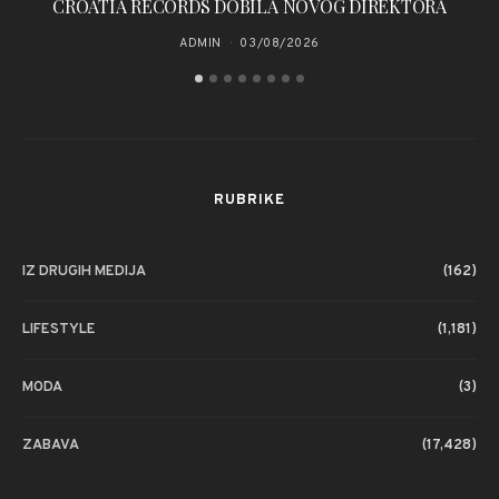
CROATIA RECORDS DOBILA NOVOG DIREKTORA
Kl
ADMIN
03/08/2026
RUBRIKE
IZ DRUGIH MEDIJA
(162)
LIFESTYLE
(1,181)
MODA
(3)
ZABAVA
(17,428)