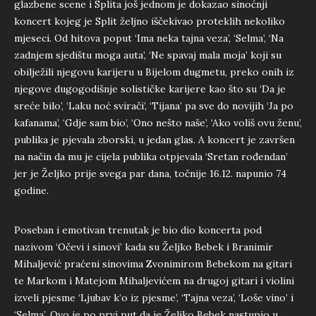
glazbene scene i Splita još jednom je dokazao sinoćnji
koncert kojeg je Split željno iščekivao proteklih nekoliko
mjeseci. Od hitova poput ‘Ima neka tajna veza’, ‘Selma’, ‘Na
zadnjem sjedištu moga auta’, ‘Ne spavaj mala moja’ koji su
obilježili njegovu karijeru u Bijelom dugmetu, preko onih iz
njegove dugogodišnje solističke karijere kao što su ‘Da je
sreće bilo’, ‘Laku noć svirači’, ‘Tijana’ pa sve do novijih ‘Ja po
kafanama’, ‘Gdje sam bio’, ‘Ono nešto naše’, ‘Ako voliš ovu ženu’,
publika je pjevala zborski, u jedan glas. A koncert je završen
na način da mu je cijela publika otpjevala ‘Sretan rođendan’
jer je Željko prije svega par dana, točnije 16.12. napunio 74
godine.
Poseban i emotivan trenutak je bio dio koncerta pod
nazivom ‘Očevi i sinovi’ kada su Željko Bebek i Branimir
Mihaljević praćeni sinovima Zvonimirom Bebekom na gitari
te Markom i Matejom Mihaljevićem na drugoj gitari i violini
izveli pjesme ‘Ljubav k’o iz pjesme’, ‘Tajna veza’, ‘Loše vino’ i
‘Selma’. Ovo je po prvi put da je Željko Bebek nastupio u