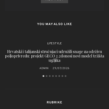
YOU MAY ALSO LIKE
LIFESTYLE
Hrvatski i talijanski stručnjaci udružili snage za održivu
Ka
poljoprivredu: projekt GECO 2.2donosi novi model tržišta
ugljika
ADMIN
29/07/2026
RUBRIKE