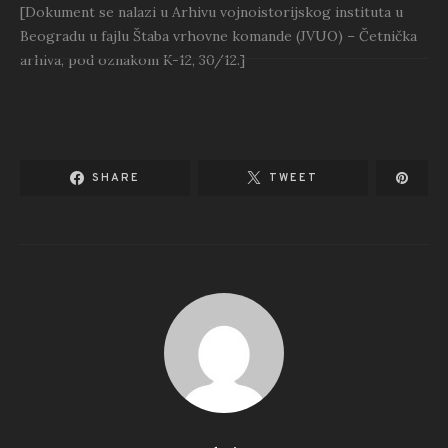
[Dokument se nalazi u Arhivu vojnoistorijskog instituta u
Beogradu u fajlu Štaba vrhovne komande (JVUO) – Četnička
arhiva, pod oznakom K-12, 30/12.]
SHARE
TWEET