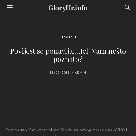
GloryHr.info
LIFESTYLE
Povijest se ponavlja….Jel’ Vam nešto
poznato?
15/02/2013
ADMIN
Donosimo Vam citat Moše Pijade sa prvog zasedanja AVNOJ-