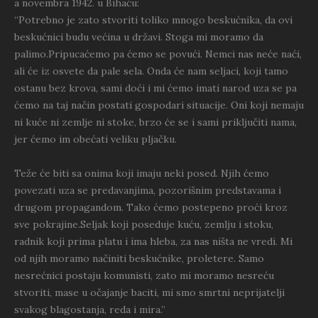
a novembra 1942. u Bihaću:
“Potrebno je zato stvoriti toliko mnogo beskućnika, da ovi
beskućnici budu većina u državi. Stoga mi moramo da
palimo.Pripucaćemo pa ćemo se povući. Nemci nas neće naći,
ali će iz osvete da pale sela. Onda će nam seljaci, koji tamo
ostanu bez krova, sami doći i mi ćemo imati narod uza se pa
ćemo na taj način postati gospodari situacije. Oni koji nemaju
ni kuće ni zemlje ni stoke, brzo će se i sami priključiti nama,
jer ćemo im obećati veliku pljačku.
Teže će biti sa onima koji imaju neki posed. Njih ćemo
povezati uza se predavanjima, pozorišnim predstavama i
drugom propagandom. Tako ćemo postepeno proći kroz
sve pokrajine.Seljak koji poseduje kuću, zemlju i stoku,
radnik koji prima platu i ima hleba, za nas ništa ne vredi. Mi
od njih moramo načiniti beskućnike, proletere. Samo
nesrećnici postaju komunisti, zato mi moramo nesreću
stvoriti, mase u očajanje baciti, mi smo smrtni neprijatelji
svakog blagostanja, reda i mira.”